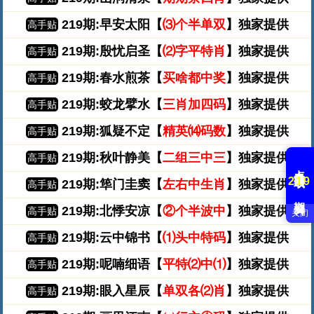
219期:早安太阳【
⑶个半单双
】独家提供
高手贴
219期:殷忧启圣【
⑵字平特肖
】独家提供
高手贴
219期:春水煎茶【
买啥都中奖
】独家提供
高手贴
219期:蛟龙擘水【
三肖加四码
】独家提供
高手贴
219期:狐疑不定【
精英⒁码数
】独家提供
高手贴
219期:秋叶静美【
二组三中三
】独家提供
高手贴
点击免费领取
219
219期:筚门圭窦【
左右中生肖
】独家提供
高手贴
期资料
219期:北悸安凉【
②个半波中
】独家提供
高手贴
关闭
219期:云中锦书【
⑴头中特码
】独家提供
高手贴
219期:呢喃细语【
平特⑵中⑴
】独家提供
高手贴
219期:眼入星辰【
单双各⑵肖
】独家提供
高手贴