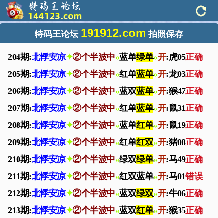
191912.com
特码王论坛
拍照保存
204期:
北悸安凉
✦
②个半波中
«
蓝单
绿单
»
开
:虎05
正确
205期:
北悸安凉
✦
②个半波中
«
红单
蓝单
»
开
:龙03
正确
206期:
北悸安凉
✦
②个半波中
«
蓝双
蓝单
»
开
:猴47
正确
207期:
北悸安凉
✦
②个半波中
«
红单
蓝单
»
开
:鼠31
正确
208期:
北悸安凉
✦
②个半波中
«
蓝单
红单
»
开
:鼠19
正确
209期:
北悸安凉
✦
②个半波中
«
红单
红双
»
开
:猪08
正确
210期:
北悸安凉
✦
②个半波中
«
绿双
绿单
»
开
:马49
正确
211期:
北悸安凉
✦
②个半波中
«
红双蓝单
»
开
:马01
错误
212期:
北悸安凉
✦
②个半波中
«
蓝双
绿双
»
开
:牛06
正确
213期:
北悸安凉
✦
②个半波中
«
蓝双
红单
»
开
:猴35
正确