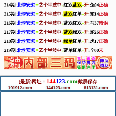
214期:
北悸安凉
✦
②个半波中
«
红双
蓝双
»
开
:兔04
正确
215期:
北悸安凉
✦
②个半波中
«
蓝双
红单
»
开
:蛇14
正确
216期:
北悸安凉
✦
②个半波中
«
蓝双红双
»
开
:马37
错误
217期:
北悸安凉
✦
②个半波中
«
蓝双
绿双
»
开
:蛇26
正确
218期:
北悸安凉
✦
②个半波中
«
绿单
红单
»
开
:虎17
正确
219期:
北悸安凉
✦
②个半波中
«
蓝单红单
»
开
:？00
未
144
123
.com
(最新)网址：
截屏保存
191912.com
144123.com
813131.com