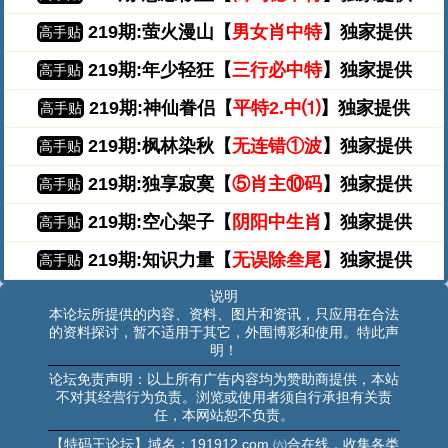
219期:萤火漫山【
男女肖中特
】独家提供
高手贴
219期:年少轻狂【
三行必中特
】独家提供
高手贴
219期:神仙眷侣【
平特2.中⑴
】独家提供
高手贴
219期:枫林染秋【
无连错①波
】独家提供
高手贴
219期:独享寂寞【
⑤肖主⑩码
】独家提供
高手贴
219期:空心架子【
阴阳中生肖
】独家提供
高手贴
219期:知识力量【
无误除叁尾
】独家提供
高手贴
说明
本论坛所提供的内容、资料、图片和资讯，只应用在合法
的资料探讨，暂不适用于其它，外围博彩和使用。特此声
明！
论坛免责声明：以上所有广告内容均为赞助商提供，本站
不对其经营行为负责。浏览或使用者须自行承担有关责
任，本网站恕不负责。
【特码王论坛】域名：191912.com ㈥合在线，收集各类