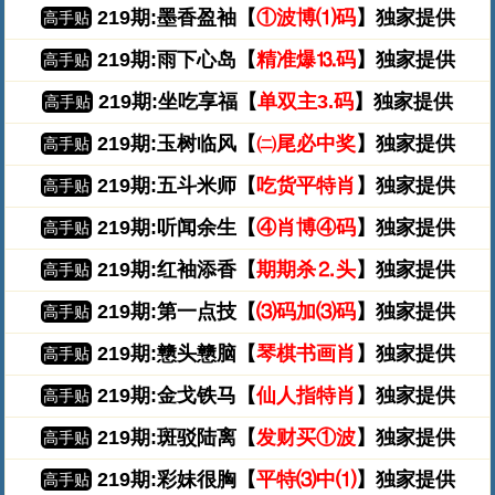
219期:墨香盈袖【
①波博⑴码
】独家提供
高手贴
219期:雨下心岛【
精准爆⒔码
】独家提供
高手贴
219期:坐吃享福【
单双主3.码
】独家提供
高手贴
219期:玉树临风【
㈡尾必中奖
】独家提供
高手贴
219期:五斗米师【
吃货平特肖
】独家提供
高手贴
219期:听闻余生【
④肖博④码
】独家提供
高手贴
219期:红袖添香【
期期杀⒉头
】独家提供
高手贴
219期:第一点技【
⑶码加⑶码
】独家提供
高手贴
219期:戆头戆脑【
琴棋书画肖
】独家提供
高手贴
219期:金戈铁马【
仙人指特肖
】独家提供
高手贴
219期:斑驳陆离【
发财买①波
】独家提供
高手贴
219期:彩妹很胸【
平特⑶中⑴
】独家提供
高手贴