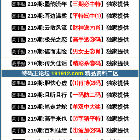
219期:‌墨韵流年【
三期必中特
】独家提供
高手贴
219期:耳边温柔【
平特⑸中⑴
】独家提供
高手贴
219期:云散风流【
财神送㈤肖
】独家提供
高手贴
219期:极光之恋【
高手透③码
】独家提供
高手贴
219期:铤而走险【
男女主②肖
】独家提供
高手贴
219期:传为佳话【
精彩杀⑩码
】独家提供
高手贴
特码王论坛
191912.com
精品资料二区
219期:胆怯心虚【
⑴肖博⑵码
】独家提供
高手贴
219期:且听且行【
一码防二码
】独家提供
高手贴
219期:笔走龙蛇【
单双中大奖
】独家提供
高手贴
219期:高手来也【
⑦字猜平特
】独家提供
高手贴
219期:百利佳绩【
①波加⑵码
】独家提供
高手贴