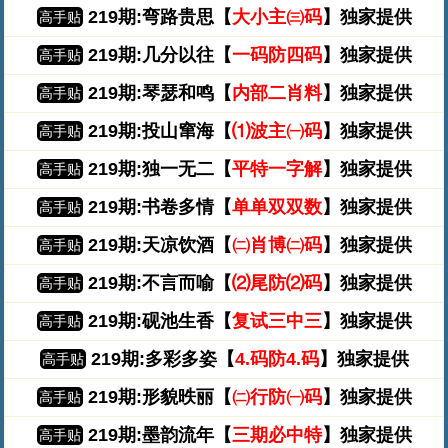
219期:弯路贵思【
大小主㈢码
】独家提供
高手贴
219期:几分以往【
一码防四码
】独家提供
高手贴
219期:琴瑟和鸣【
内部二肖料
】独家提供
高手贴
219期:投山窜海【
⑴波主㈠码
】独家提供
高手贴
219期:独一无二【
平特一字解
】独家提供
高手贴
219期:书卷多情【
单单双双数
】独家提供
高手贴
219期:天凉饮酒【
㈡肖博㈡码
】独家提供
高手贴
219期:不言而喻【
⑵尾防⑵码
】独家提供
高手贴
219期:砚池生香【
复试三中三
】独家提供
高手贴
219期:多彩多姿【
4.码防4.码
】独家提供
高手贴
219期:形貌昳丽【
㈡行防㈠码
】独家提供
高手贴
219期:‌墨韵流年【
三期必中特
】独家提供
高手贴