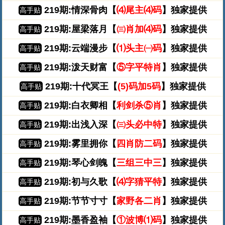
219期:情深骨肉【
⑷尾主⑷码
】独家提供
高手贴
219期:屋梁落月【
㈢肖加⑷码
】独家提供
高手贴
219期:云端漫步【
⑴头主㈠码
】独家提供
高手贴
219期:泼天财富【
⑤字平特肖
】独家提供
高手贴
219期:十代冥王【
(5)码加5码
】独家提供
高手贴
219期:白衣卿相【
利剑杀⑤肖
】独家提供
高手贴
219期:出浅入深【
㈢头必中特
】独家提供
高手贴
219期:雾里拥你【
四肖防二码
】独家提供
高手贴
219期:琴心剑魄【
三组三中三
】独家提供
高手贴
219期:初与久歌【
⑷字猜平特
】独家提供
高手贴
219期:节节寸寸【
家野各二肖
】独家提供
高手贴
219期:墨香盈袖【
①波博⑴码
】独家提供
高手贴