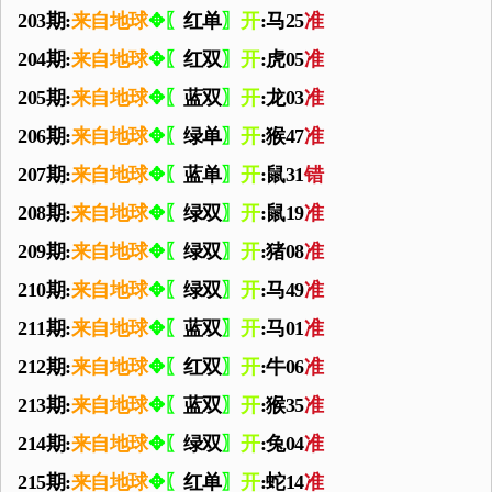
203期:
来自地球
✥
〖
红单
〗
开
:马25
准
204期:
来自地球
✥
〖
红双
〗
开
:虎05
准
205期:
来自地球
✥
〖
蓝双
〗
开
:龙03
准
206期:
来自地球
✥
〖
绿单
〗
开
:猴47
准
207期:
来自地球
✥
〖
蓝单
〗
开
:鼠31
错
208期:
来自地球
✥
〖
绿双
〗
开
:鼠19
准
209期:
来自地球
✥
〖
绿双
〗
开
:猪08
准
210期:
来自地球
✥
〖
绿双
〗
开
:马49
准
211期:
来自地球
✥
〖
蓝双
〗
开
:马01
准
212期:
来自地球
✥
〖
红双
〗
开
:牛06
准
213期:
来自地球
✥
〖
蓝双
〗
开
:猴35
准
214期:
来自地球
✥
〖
绿双
〗
开
:兔04
准
215期:
来自地球
✥
〖
红单
〗
开
:蛇14
准