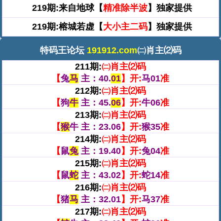
219期:来自地球【
精准除半波
】独家提供
219期:榕城若虚【
大小主二码
】独家提供
特码王论坛
191912.com
㈡肖主⑵码
211期:
㈡肖主⑵码
【
兔
马
主：40.
01
】开:
马01
准
212期:
㈡肖主⑵码
【
狗
牛
主：45.
06
】开:
牛06
准
213期:
㈡肖主⑵码
【
猴
牛 主：23.06
】开:
猴35
准
214期:
㈡肖主⑵码
【
鼠
兔
主：19.40
】开:
兔04
准
215期:
㈡肖主⑵码
【
鼠
蛇
主：43.02
】开:
蛇14
准
216期:
㈡肖主⑵码
【
猪
马
主：32.01
】开:
马37
准
217期:
㈡肖主⑵码