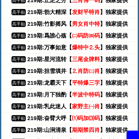
219期:止足之分【
三肖博一码
】独家提供
高手贴
219期:勃大精深【
发财平特肖
】独家提供
高手贴
219期:竹影摇风【
男女肖中特
】独家提供
高手贴
219期:爲誰心殇【
㈡码防㈣码
】独家提供
高手贴
219期:万事如意【
爆特中⒉头
】独家提供
高手贴
219期:星河流转【
三尾金牌料
】独家提供
高手贴
219期:担雪填井【
⒉肖防㈡肖
】独家提供
高手贴
219期:龙霸天下【
平特爆三字
】独家提供
高手贴
219期:月下独酌【
半波中特码
】独家提供
高手贴
219期:乳此迷人【
家野主㈠肖
】独家提供
高手贴
219期:奋臂大呼【
⑴码加⑶码
】独家提供
高手贴
219期:山涧清泉【
期期禁四肖
】独家提供
高手贴
点击免费领取