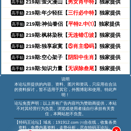
219期:萤火漫山【
男女肖中特
】独家提供
高手贴
219期:年少轻狂【
三行必中特
】独家提供
高手贴
219期:神仙眷侣【
平特2.中⑴
】独家提供
高手贴
219期:枫林染秋【
无连错①波
】独家提供
高手贴
219期:独享寂寞【
⑤肖主⑩码
】独家提供
高手贴
219期:空心架子【
阴阳中生肖
】独家提供
高手贴
219期:知识力量【
无误除叁尾
】独家提供
高手贴
说明
本论坛所提供的内容、资料、图片和资讯，只应用在合法
的资料探讨，暂不适用于其它，外围博彩和使用。特此声
明！
论坛免责声明：以上所有广告内容均为赞助商提供，本站
不对其经营行为负责。浏览或使用者须自行承担有关责
任，本网站恕不负责。
【特码王论坛】域名：191912.com ㈥合在线，收集各类
资料，免费内幕资料，走势分析，尽在特码王论坛。
×