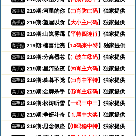
219期:河里的你【
㈢肖防㈢码
】独家提供
高手贴
219期:望屋以食【
大小主㈠码
】独家提供
高手贴
219期:山岚雾霭【
平特四连肖
】独家提供
高手贴
219期:楠喜北浣【
14码来中特
】独家提供
高手贴
219期:分离器芯【
㈠波主③码
】独家提供
高手贴
219期:星河坠夜【
㈢肖主六码
】独家提供
高手贴
219期:暮暮不觉【
㈡肖中平特
】独家提供
高手贴
219期:金牌杀手【
⑤肖主⑤码
】独家提供
高手贴
219期:松涛听雪【
一码三中三
】独家提供
高手贴
219期:争妍斗奇【
⒈尾中大奖
】独家提供
高手贴
219期:思念似蛊【
⑾码稳中特
】独家提供
高手贴