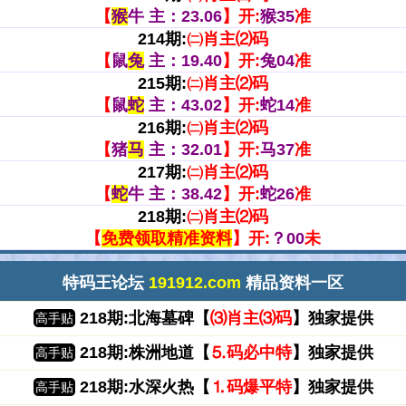
【
猴
牛 主：23.06
】开:
猴35
准
214期:
㈡肖主⑵码
【
鼠
兔
主：19.40
】开:
兔04
准
215期:
㈡肖主⑵码
【
鼠
蛇
主：43.02
】开:
蛇14
准
216期:
㈡肖主⑵码
【
猪
马
主：32.01
】开:
马37
准
217期:
㈡肖主⑵码
【
蛇
牛 主：38.42
】开:
蛇26
准
218期:
㈡肖主⑵码
【
免费领取精准资料
】开:
？00
未
特码王论坛
191912.com
精品资料一区
218期:北海墓碑【
⑶肖主⑶码
】独家提供
高手贴
218期:株洲地道【
⒌码必中特
】独家提供
高手贴
218期:水深火热【
⒈码爆平特
】独家提供
高手贴