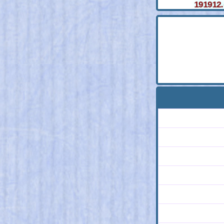
191912