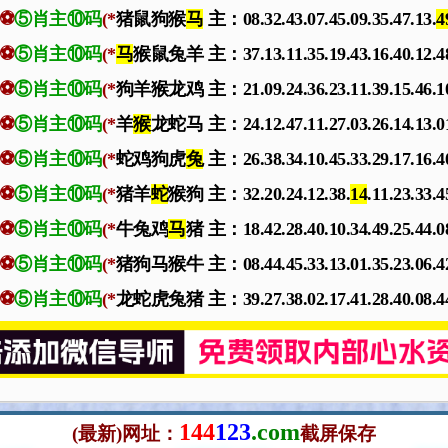
⚽
⑤肖主⑩码
(*
猪鼠狗猴
马
主：08.32.43.07.45.09.35.47.13.
4
⚽
⑤肖主⑩码
(*
马
猴鼠兔羊 主：37.13.11.35.19.43.16.40.12.4
⚽
⑤肖主⑩码
(*
狗羊猴龙鸡 主：21.09.24.36.23.11.39.15.46.1
⚽
⑤肖主⑩码
(*
羊
猴
龙蛇马 主：24.12.47.11.27.03.26.14.13.0
⚽
⑤肖主⑩码
(*
蛇鸡狗虎
兔
主：26.38.34.10.45.33.29.17.16.4
⚽
⑤肖主⑩码
(*
猪羊
蛇
猴狗 主：32.20.24.12.38.
14
.11.23.33.4
⚽
⑤肖主⑩码
(*
牛兔鸡
马
猪 主：18.42.28.40.10.34.49.25.44.0
⚽
⑤肖主⑩码
(*
猪狗马猴牛 主：08.44.45.33.13.01.35.23.06.4
⚽
⑤肖主⑩码
(*
龙蛇虎兔猪 主：39.27.38.02.17.41.28.40.08.4
144
123
.com
(最新)网址：
截屏保存