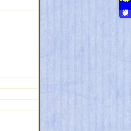
期资料
关闭