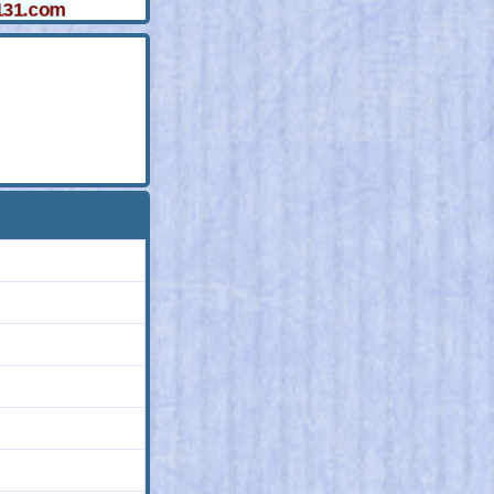
131.com