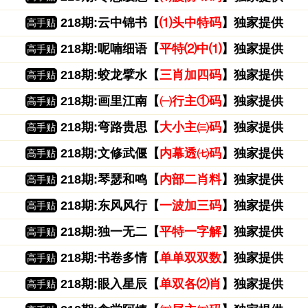
218期:云中锦书【
⑴头中特码
】独家提供
高手贴
218期:呢喃细语【
平特⑵中⑴
】独家提供
高手贴
218期:蛟龙擘水【
三肖加四码
】独家提供
高手贴
218期:画里江南【
㈠行主①码
】独家提供
高手贴
218期:弯路贵思【
大小主㈢码
】独家提供
高手贴
218期:文修武偃【
内幕透㈦码
】独家提供
高手贴
218期:琴瑟和鸣【
内部二肖料
】独家提供
高手贴
218期:东风风行【
一波加三码
】独家提供
高手贴
218期:独一无二【
平特一字解
】独家提供
高手贴
218期:书卷多情【
单单双双数
】独家提供
高手贴
218期:眼入星辰【
单双各⑵肖
】独家提供
高手贴