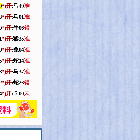
9
*)
开
:马49
准
8
*)
开
:马01
准
0
*)
开
:牛06
错
1
*)
开
:猴35
准
0
*)
开
:兔04
准
5
*)
开
:蛇14
准
8
*)
开
:马37
准
2
*)
开
:蛇26
错
4
*)
开
:？00
未