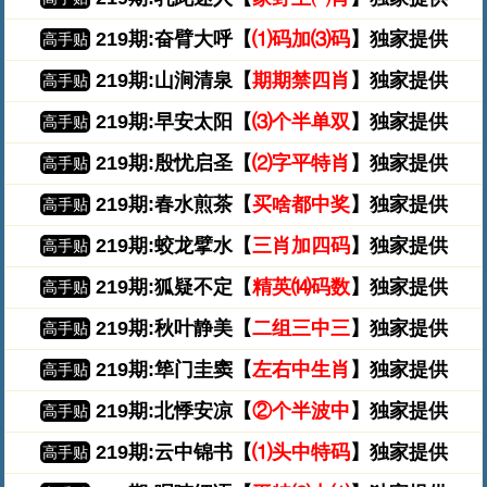
219期:奋臂大呼【
⑴码加⑶码
】独家提供
高手贴
219期:山涧清泉【
期期禁四肖
】独家提供
高手贴
219期:早安太阳【
⑶个半单双
】独家提供
高手贴
219期:殷忧启圣【
⑵字平特肖
】独家提供
高手贴
219期:春水煎茶【
买啥都中奖
】独家提供
高手贴
219期:蛟龙擘水【
三肖加四码
】独家提供
高手贴
219期:狐疑不定【
精英⒁码数
】独家提供
高手贴
219期:秋叶静美【
二组三中三
】独家提供
高手贴
219期:筚门圭窦【
左右中生肖
】独家提供
高手贴
219期:北悸安凉【
②个半波中
】独家提供
高手贴
219期:云中锦书【
⑴头中特码
】独家提供
高手贴