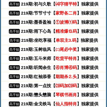
219期:初与久歌【
⑷字猜平特
】独家提供
高手贴
219期:节节寸寸【
家野各二肖
】独家提供
高手贴
219期:墨香盈袖【
①波博⑴码
】独家提供
高手贴
219期:雨下心岛【
精准爆⒔码
】独家提供
高手贴
219期:坐吃享福【
单双主3.码
】独家提供
高手贴
219期:玉树临风【
㈡尾必中奖
】独家提供
高手贴
219期:五斗米师【
吃货平特肖
】独家提供
高手贴
219期:听闻余生【
④肖博④码
】独家提供
高手贴
219期:红袖添香【
期期杀⒉头
】独家提供
高手贴
219期:第一点技【
⑶码加⑶码
】独家提供
高手贴
219期:戆头戆脑【
琴棋书画肖
】独家提供
高手贴
219期:金戈铁马【
仙人指特肖
】独家提供
高手贴