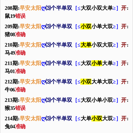
208期:
早安太阳
ღ
⑶个半单双
［≤
大双小双大单
≥］
开
:
鼠19
错误
209期:
早安太阳
ღ
⑶个半单双
［≤
小双
小单大双
≥］
开
:
猪08
准确
210期:
早安太阳
ღ
⑶个半单双
［≤
大单
小双大双
≥］
开
:
马49
准确
211期:
早安太阳
ღ
⑶个半单双
［≤
大双
小单
大单
≥］
开
:
马01
准确
212期:
早安太阳
ღ
⑶个半单双
［≤
小双
大单大双
≥］
开
:
牛06
准确
213期:
早安太阳
ღ
⑶个半单双
［≤
大双小单小双
≥］
开
:
猴35
错误
214期:
早安太阳
ღ
⑶个半单双
［≤
大单
小双
大双
≥］
开
:
兔04
准确