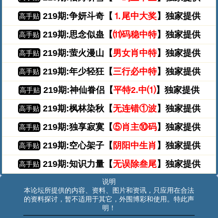
219期:争妍斗奇【
⒈尾中大奖
】独家提供
高手贴
219期:思念似蛊【
⑾码稳中特
】独家提供
高手贴
219期:萤火漫山【
男女肖中特
】独家提供
高手贴
219期:年少轻狂【
三行必中特
】独家提供
高手贴
219期:神仙眷侣【
平特2.中⑴
】独家提供
高手贴
219期:枫林染秋【
无连错①波
】独家提供
高手贴
219期:独享寂寞【
⑤肖主⑩码
】独家提供
高手贴
219期:空心架子【
阴阳中生肖
】独家提供
高手贴
219期:知识力量【
无误除叁尾
】独家提供
高手贴
说明
本论坛所提供的内容、资料、图片和资讯，只应用在合法
的资料探讨，暂不适用于其它，外围博彩和使用。特此声
明！