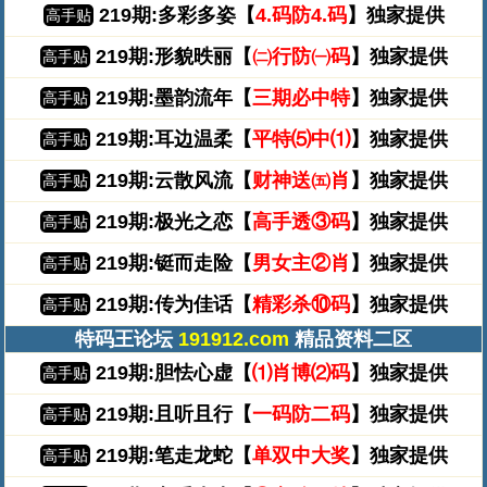
219期:多彩多姿【
4.码防4.码
】独家提供
高手贴
219期:形貌昳丽【
㈡行防㈠码
】独家提供
高手贴
219期:‌墨韵流年【
三期必中特
】独家提供
高手贴
219期:耳边温柔【
平特⑸中⑴
】独家提供
高手贴
219期:云散风流【
财神送㈤肖
】独家提供
高手贴
219期:极光之恋【
高手透③码
】独家提供
高手贴
219期:铤而走险【
男女主②肖
】独家提供
高手贴
219期:传为佳话【
精彩杀⑩码
】独家提供
高手贴
特码王论坛
191912.com
精品资料二区
219期:胆怯心虚【
⑴肖博⑵码
】独家提供
高手贴
219期:且听且行【
一码防二码
】独家提供
高手贴
219期:笔走龙蛇【
单双中大奖
】独家提供
高手贴