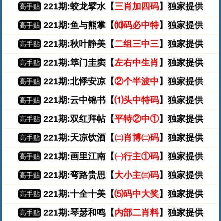
221期:蛟龙擘水【
三肖加四码
】独家提供
高手贴
221期:鱼与熊掌【
⑽码必中特
】独家提供
高手贴
221期:秋叶静美【
二组三中三
】独家提供
高手贴
221期:筚门圭窦【
左右中生肖
】独家提供
高手贴
221期:北悸安凉【
②个半波中
】独家提供
高手贴
221期:云中锦书【
⑴头中特码
】独家提供
高手贴
221期:双红拜帖【
平特②中①
】独家提供
高手贴
221期:天凉饮酒【
㈡肖博㈡码
】独家提供
高手贴
221期:画里江南【
㈠行主①码
】独家提供
高手贴
221期:弯路贵思【
大小主㈢码
】独家提供
高手贴
221期:十全十美【
⑸码中大奖
】独家提供
高手贴
221期:琴瑟和鸣【
内部二肖料
】独家提供
高手贴