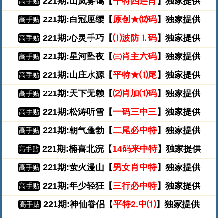
221期:山岚雾霭【
平特四连肖
】独家提供
高手贴
221期:白冠厘缨【
原创★⑿码
】独家提供
高手贴
221期:心灵手巧【
⑴波防⒈码
】独家提供
高手贴
221期:星河坠夜【
㈢肖主六码
】独家提供
高手贴
221期:山庄水源【
平特★⑴尾
】独家提供
高手贴
221期:天下无赖【
⑵肖加⑴码
】独家提供
高手贴
221期:松涛听雪【
一码三中三
】独家提供
高手贴
221期:朝气蓬勃【
二尾必中特
】独家提供
高手贴
221期:楠喜北浣【
14码来中特
】独家提供
高手贴
221期:萤火漫山【
男女肖中特
】独家提供
高手贴
221期:年少轻狂【
三行必中特
】独家提供
高手贴
221期:神仙眷侣【
平特2.中⑴
】独家提供
高手贴