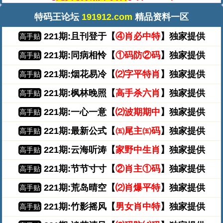
特码王论坛
191912.com
精品资料一区
221期:且刊登于【
④肖必中特
】独家提供
高手贴
221期:同病相怜【
①码防②码
】独家提供
高手贴
221期:烟花易冷【
⑵字平特肖
】独家提供
高手贴
221期:枫林晚照【
高手杀六肖
】独家提供
高手贴
221期:一心一意【
⑵波期期中
】独家提供
高手贴
221期:最新公式【
㈤尾主㈤码
】独家提供
高手贴
221期:云海听涛【
家野中生肖
】独家提供
高手贴
221期:节节寸寸【
②肖主①码
】独家提供
高手贴
221期:荒岛晴空【
⑵肖爆平特
】独家提供
高手贴
221期:竹影摇风【
男女肖中特
】独家提供
高手贴