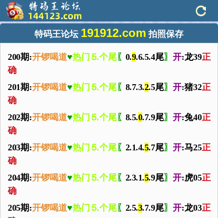
191912.com
特码王论坛
拍照保存
200期:
开锣喝道
♥
热门⒌个尾
〖
0.
9
.6.5.4尾
〗
开
:龙39
正
确
201期:
开锣喝道
♥
热门⒌个尾
〖
8.7.3.
2
.5尾
〗
开
:猪32
正
确
202期:
开锣喝道
♥
热门⒌个尾
〖
8.5.
0
.7.9尾
〗
开
:兔40
正
确
203期:
开锣喝道
♥
热门⒌个尾
〖
2.1.4.
5
.7尾
〗
开
:马25
正
确
204期:
开锣喝道
♥
热门⒌个尾
〖
2.3.1.
5
.9尾
〗
开
:虎05
正
确
205期:
开锣喝道
♥
热门⒌个尾
〖
2.5.
3
.7.9尾
〗
开
:龙03
正