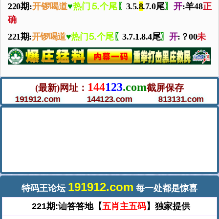
220期:
开锣喝道
♥
热门⒌个尾
〖
3.5.
8
.7.0尾
〗
开
:羊48
正
确
221期:
开锣喝道
♥
热门⒌个尾
〖
3.7.1.8.4尾
〗
开
:？00
未
144
123
.com
(最新)网址：
截屏保存
191912.com
144123.com
813131.com
191912.com
特码王论坛
每一处都是惊喜
221期:讪答答地【
五肖主五码
】独家提供