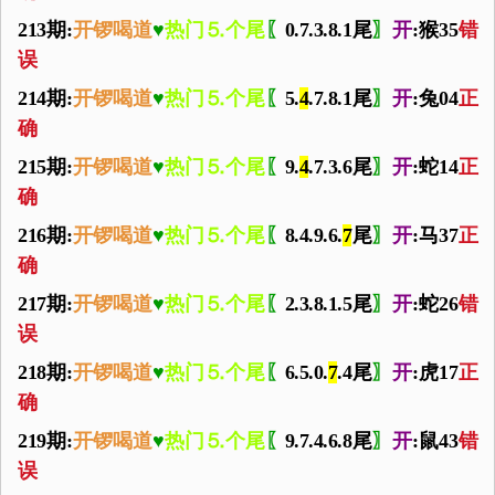
213期:
开锣喝道
♥
热门⒌个尾
〖
0.7.3.8.1尾
〗
开
:猴35
错
误
214期:
开锣喝道
♥
热门⒌个尾
〖
5.
4
.7.8.1尾
〗
开
:兔04
正
确
215期:
开锣喝道
♥
热门⒌个尾
〖
9.
4
.7.3.6尾
〗
开
:蛇14
正
确
216期:
开锣喝道
♥
热门⒌个尾
〖
8.4.9.6.
7
尾
〗
开
:马37
正
确
217期:
开锣喝道
♥
热门⒌个尾
〖
2.3.8.1.5尾
〗
开
:蛇26
错
误
218期:
开锣喝道
♥
热门⒌个尾
〖
6.5.0.
7
.4尾
〗
开
:虎17
正
确
219期:
开锣喝道
♥
热门⒌个尾
〖
9.7.4.6.8尾
〗
开
:鼠43
错
误