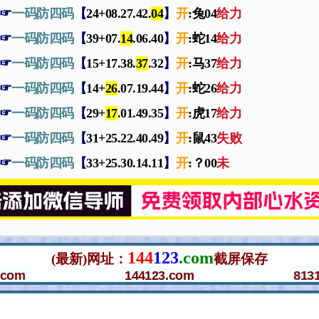
☞
一码防四码
【
24+08.27.42.
04
】
开
:兔04
给力
☞
一码防四码
【
39+07.
14
.06.40
】
开
:蛇14
给力
☞
一码防四码
【
15+17.38.
37
.32
】
开
:马37
给力
☞
一码防四码
【
14+
26
.07.19.44
】
开
:蛇26
给力
☞
一码防四码
【
29+
17
.01.49.35
】
开
:虎17
给力
☞
一码防四码
【
31+25.22.40.49
】
开
:鼠43
失败
☞
一码防四码
【
33+25.30.14.11
】
开
:？00
未
144
123
.com
(最新)网址：
截屏保存
.com
144123.com
813