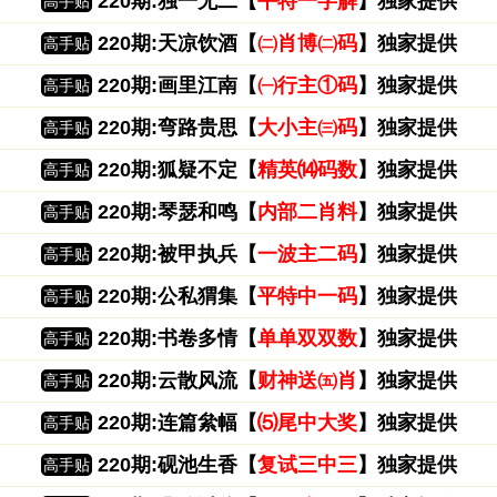
220期:独一无二【
平特一字解
】独家提供
高手贴
220期:天凉饮酒【
㈡肖博㈡码
】独家提供
高手贴
220期:画里江南【
㈠行主①码
】独家提供
高手贴
220期:弯路贵思【
大小主㈢码
】独家提供
高手贴
220期:狐疑不定【
精英⒁码数
】独家提供
高手贴
220期:琴瑟和鸣【
内部二肖料
】独家提供
高手贴
220期:被甲执兵【
一波主二码
】独家提供
高手贴
220期:公私猬集【
平特中一码
】独家提供
高手贴
220期:书卷多情【
单单双双数
】独家提供
高手贴
220期:云散风流【
财神送㈤肖
】独家提供
高手贴
220期:连篇絫幅【
⑸尾中大奖
】独家提供
高手贴
220期:砚池生香【
复试三中三
】独家提供
高手贴