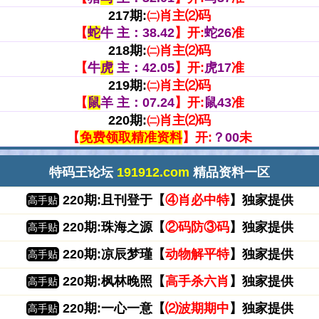
217期:
㈡肖主⑵码
【
蛇
牛 主：38.42
】开:
蛇26
准
218期:
㈡肖主⑵码
【
牛
虎
主：42.05
】开:
虎17
准
219期:
㈡肖主⑵码
【
鼠
羊 主：07.24
】开:
鼠43
准
220期:
㈡肖主⑵码
【
免费领取精准资料
】开:
？00
未
特码王论坛
191912.com
精品资料一区
220期:且刊登于【
④肖必中特
】独家提供
高手贴
220期:珠海之源【
②码防③码
】独家提供
高手贴
220期:凉辰梦瑾【
动物解平特
】独家提供
高手贴
220期:枫林晚照【
高手杀六肖
】独家提供
高手贴
220期:一心一意【
⑵波期期中
】独家提供
高手贴