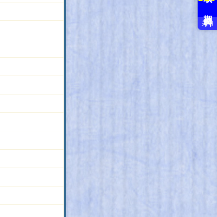
期资料
关闭