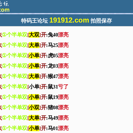
191912.com
特码王论坛
拍照保存
ξ
①个半单双
[
大双
]
开
:兔40
漂亮
ξ
①个半单双
[
大单
]
开
:马25
漂亮
ξ
①个半单双
[
小单
]
开
:虎05
漂亮
ξ
①个半单双
[
小单
]
开
:龙03
漂亮
ξ
①个半单双
[
大单
]
开
:猴47
漂亮
ξ
①个半单双
[
小单
]
开
:鼠31
亏了
ξ
①个半单双
[
小单
]
开
:鼠19
漂亮
ξ
①个半单双
[
小双
]
开
:猪08
漂亮
ξ
①个半单双
[
大单
]
开
:马49
漂亮
ξ
①个半单双
[
小单
]
开
:马01
漂亮