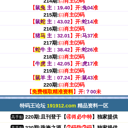
214期:
㈡肖主⑵码
【
鼠
兔
主：19.40
】开:
兔04
准
215期:
㈡肖主⑵码
【
鼠
蛇
主：43.02
】开:
蛇14
准
216期:
㈡肖主⑵码
【
猪
马
主：32.01
】开:
马37
准
217期:
㈡肖主⑵码
【
蛇
牛 主：38.42
】开:
蛇26
准
218期:
㈡肖主⑵码
【
牛
虎
主：42.05
】开:
虎17
准
219期:
㈡肖主⑵码
【
鼠
羊 主：07.24
】开:
鼠43
准
220期:
㈡肖主⑵码
【
免费领取精准资料
】开:
？00
未
特码王论坛
191912.com
精品资料一区
220期:且刊登于【
④肖必中特
】独家提供
高手贴
220期:珠海之源【
②码防③码
】独家提供
高手贴