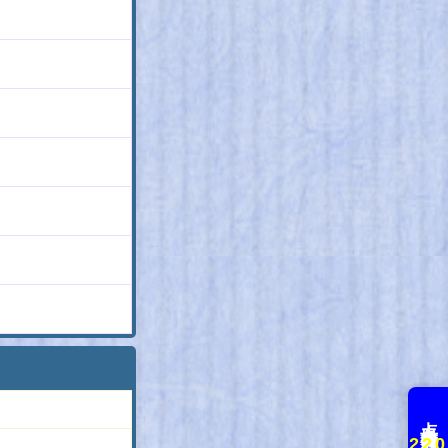
点击免费领取
220