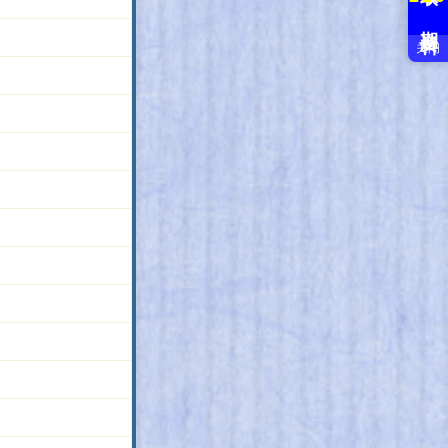
期资料
关闭