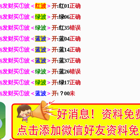
§
发财买①波
＜
红波
＞
开
:红01
正确
§
发财买①波
＜
绿波
＞
开
:绿06
正确
§
发财买①波
＜
绿波
＞
开
:红35
错误
§
发财买①波
＜
蓝波
＞
开
:蓝04
正确
§
发财买①波
＜
蓝波
＞
开
:蓝14
正确
§
发财买①波
＜
蓝波
＞
开
:蓝37
正确
§
发财买①波
＜
绿波
＞
开
:蓝26
错误
§
发财买①波
＜
绿波
＞
开
:绿17
正确
§
发财买①波
＜
蓝波
＞
开
:？00
未