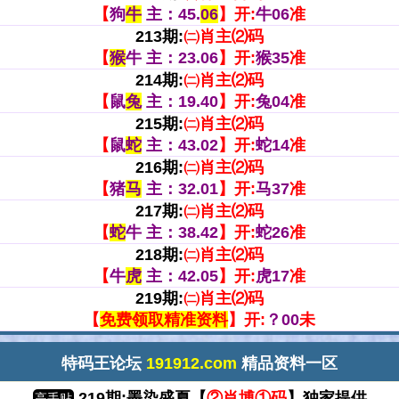
【
狗
牛
主：45.
06
】开:
牛06
准
213期:
㈡肖主⑵码
【
猴
牛 主：23.06
】开:
猴35
准
214期:
㈡肖主⑵码
【
鼠
兔
主：19.40
】开:
兔04
准
215期:
㈡肖主⑵码
【
鼠
蛇
主：43.02
】开:
蛇14
准
216期:
㈡肖主⑵码
【
猪
马
主：32.01
】开:
马37
准
217期:
㈡肖主⑵码
【
蛇
牛 主：38.42
】开:
蛇26
准
218期:
㈡肖主⑵码
【
牛
虎
主：42.05
】开:
虎17
准
219期:
㈡肖主⑵码
【
免费领取精准资料
】开:
？00
未
特码王论坛
191912.com
精品资料一区
219期:墨染盛夏【
②肖博①码
】独家提供
高手贴