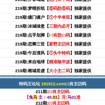
219期:梦晴折纸【
⑥码防⑥码
】独家提供
219期:缠门缠户【
①个半单双
】独家提供
219期:冰城绿意【
三期内必开
】独家提供
219期:点手划脚【
㈠肖防㈡码
】独家提供
219期:恋卿三世【
家野主⑵肖
】独家提供
219期:午后清风【
①头中特码
】独家提供
219期:来自地球【
精准除半波
】独家提供
219期:榕城若虚【
大小主二码
】独家提供
特码王论坛
191912.com
㈡肖主⑵码
211期:
㈡肖主⑵码
【
兔
马
主：40.
01
】开:
马01
准
212期:
㈡肖主⑵码