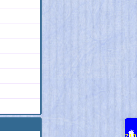
点击免费领取
219