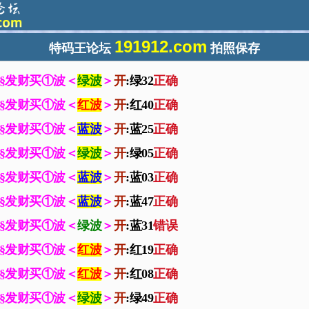
191912.com
特码王论坛
拍照保存
§
发财买①波
＜
绿波
＞
开
:绿32
正确
§
发财买①波
＜
红波
＞
开
:红40
正确
§
发财买①波
＜
蓝波
＞
开
:蓝25
正确
§
发财买①波
＜
绿波
＞
开
:绿05
正确
§
发财买①波
＜
蓝波
＞
开
:蓝03
正确
§
发财买①波
＜
蓝波
＞
开
:蓝47
正确
§
发财买①波
＜
绿波
＞
开
:蓝31
错误
§
发财买①波
＜
红波
＞
开
:红19
正确
§
发财买①波
＜
红波
＞
开
:红08
正确
§
发财买①波
＜
绿波
＞
开
:绿49
正确