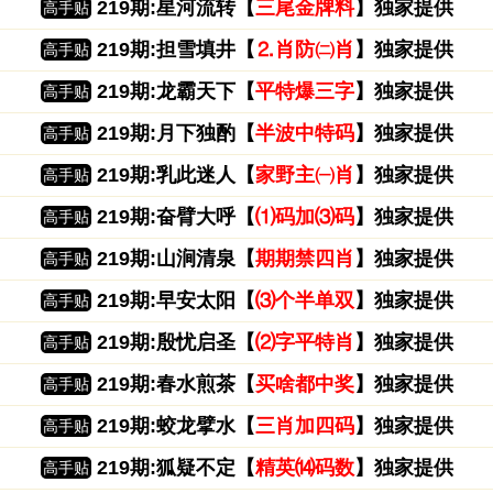
219期:星河流转【
三尾金牌料
】独家提供
高手贴
219期:担雪填井【
⒉肖防㈡肖
】独家提供
高手贴
219期:龙霸天下【
平特爆三字
】独家提供
高手贴
219期:月下独酌【
半波中特码
】独家提供
高手贴
219期:乳此迷人【
家野主㈠肖
】独家提供
高手贴
219期:奋臂大呼【
⑴码加⑶码
】独家提供
高手贴
219期:山涧清泉【
期期禁四肖
】独家提供
高手贴
219期:早安太阳【
⑶个半单双
】独家提供
高手贴
219期:殷忧启圣【
⑵字平特肖
】独家提供
高手贴
219期:春水煎茶【
买啥都中奖
】独家提供
高手贴
219期:蛟龙擘水【
三肖加四码
】独家提供
高手贴
219期:狐疑不定【
精英⒁码数
】独家提供
高手贴