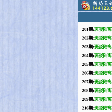
201期:
斑驳陆离
202期:
斑驳陆离
203期:
斑驳陆离
204期:
斑驳陆离
205期:
斑驳陆离
206期:
斑驳陆离
207期:
斑驳陆离
208期:
斑驳陆离
209期:
斑驳陆离
210期:
斑驳陆离