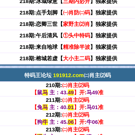
218期:冰城绿意【
三期内必开
】独家提供
218期:点手划脚【
㈠肖防㈡码
】独家提供
218期:恋卿三世【
家野主⑵肖
】独家提供
218期:午后清风【
①头中特码
】独家提供
218期:来自地球【
精准除半波
】独家提供
218期:榕城若虚【
大小主二码
】独家提供
特码王论坛
191912.com
㈡肖主⑵码
210期:
㈡肖主⑵码
【
鼠
马
主：43.
49
】开:
马49
准
211期:
㈡肖主⑵码
【
兔
马
主：40.
01
】开:
马01
准
212期:
㈡肖主⑵码
【
狗
牛
主：45.
06
】开:
牛06
准
213期:
㈡肖主⑵码