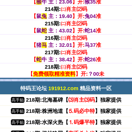
【
猴
牛 主：23.06
】开:
猴35
准
214期:
㈡肖主⑵码
【
鼠
兔
主：19.40
】开:
兔04
准
215期:
㈡肖主⑵码
【
鼠
蛇
主：43.02
】开:
蛇14
准
216期:
㈡肖主⑵码
【
猪
马
主：32.01
】开:
马37
准
217期:
㈡肖主⑵码
【
蛇
牛 主：38.42
】开:
蛇26
准
218期:
㈡肖主⑵码
【
免费领取精准资料
】开:
？00
未
特码王论坛
191912.com
精品资料一区
218期:北海墓碑【
⑶肖主⑶码
】独家提供
高手贴
218期:株洲地道【
⒌码必中特
】独家提供
高手贴
218期:水深火热【
⒈码爆平特
】独家提供
高手贴