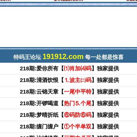
191912.com
特码王论坛
每一处都是惊喜
218期:爱你所有【
⑴肖加⑷码
】独家提供
218期:清酒饮恨【
⒈波主㈡码
】独家提供
218期:云锦天章【
一尾中平特
】独家提供
218期:开锣喝道【
热门⒌个尾
】独家提供
218期:梦晴折纸【
⑥码防⑥码
】独家提供
218期:缠门缠户【
①个半单双
】独家提供