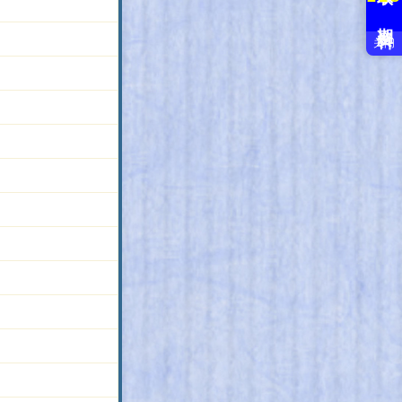
期资料
关闭