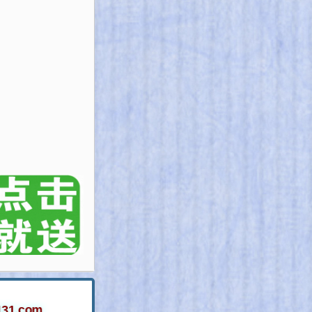
131.com