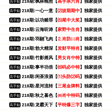
218期:枫林晚照【
高手杀六肖
】独家提供
高手贴
218期:一心一意【
⑵波期期中
】独家提供
高手贴
218期:以功赎罪【
⑸尾中大奖
】独家提供
高手贴
218期:云海听涛【
家野中生肖
】独家提供
高手贴
218期:羽翮飞肉【
⒉肖防㈡肖
】独家提供
高手贴
218期:勃大精深【
发财平特肖
】独家提供
高手贴
218期:竹影摇风【
男女肖中特
】独家提供
高手贴
218期:事半功倍【
⑹码必中特
】独家提供
高手贴
218期:闲茶浪酒【
⑴头防⑵码
】独家提供
高手贴
218期:星河流转【
三尾金牌料
】独家提供
高手贴
218期:秋之暮色【
㈣肖中特码
】独家提供
高手贴
218期:龙霸天下【
平特爆三字
】独家提供
高手贴