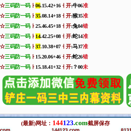
☆
三码防一码
ㅏ
06
.15.42+16
ㅓ
开
:牛06
准
☆
三码防一码
ㅏ
35
.08.14+18
ㅓ
开
:猴35
准
☆
三码防一码
ㅏ
25.46.45+18
ㅓ
开
:兔04
错
☆
三码防一码
ㅏ
14
.42.25+08
ㅓ
开
:蛇14
准
☆
三码防一码
ㅏ
37
.10.38+07
ㅓ
开
:马37
准
☆
三码防一码
ㅏ
15.20.06+46
ㅓ
开
:蛇26
错
☆
三码防一码
ㅏ
15.18.41+32
ㅓ
开
:？00
未
144
123
.com
(最新)网址：
截屏保存
.com
144123.com
813