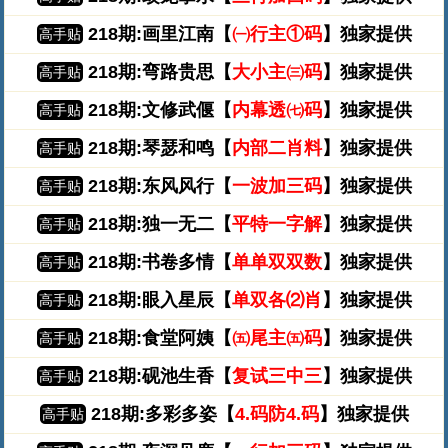
218期:画里江南【
㈠行主①码
】独家提供
高手贴
218期:弯路贵思【
大小主㈢码
】独家提供
高手贴
218期:文修武偃【
内幕透㈦码
】独家提供
高手贴
218期:琴瑟和鸣【
内部二肖料
】独家提供
高手贴
218期:东风风行【
一波加三码
】独家提供
高手贴
218期:独一无二【
平特一字解
】独家提供
高手贴
218期:书卷多情【
单单双双数
】独家提供
高手贴
218期:眼入星辰【
单双各⑵肖
】独家提供
高手贴
218期:食堂阿姨【
㈤尾主㈤码
】独家提供
高手贴
218期:砚池生香【
复试三中三
】独家提供
高手贴
218期:多彩多姿【
4.码防4.码
】独家提供
高手贴