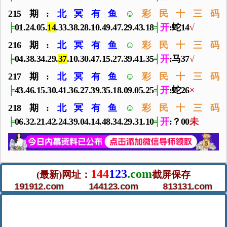
215期:
北冥有鱼
☺
彩民十三码
╞
01.24.05.
14
.33.38.28.10.49.47.29.43.18
╡
开
:蛇14
√
216期:
北冥有鱼
☺
彩民十三码
╞
04.38.34.29.
37
.10.30.47.15.27.39.41.35
╡
开
:马37
√
217期:
北冥有鱼
☺
彩民十三码
╞
43.46.15.30.41.36.27.39.35.18.09.05.25
╡
开
:蛇26
×
218期:
北冥有鱼
☺
彩民十三码
╞
06.32.21.42.24.39.04.14.48.34.29.31.10
╡
开
:？00
未
144
123
.com
(最新)网址：
截屏保存
191912.com
144123.com
813131.com