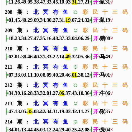
╞
11.26.49.05.38.47.33.45.10.03.
31
.27.21
╡
开
:鼠31
√
208期:
北冥有鱼
☺
彩民十三码
╞
01.45.40.29.09.34.30.27.31.
19
.07.24.32
╡
开
:鼠19
√
209期:
北冥有鱼
☺
彩民十三码
╞
18.23.34.27.47.35.16.48.37.33.04.06.29
╡
开
:猪08
×
210期:
北冥有鱼
☺
彩民十三码
╞
02.01.38.46.40.31.33.22.14.
49
.32.05.36
╡
开
:马49
√
211期:
北冥有鱼
☺
彩民十三码
╞
07.33.03.11.10.08.09.40.20.46.
01
.38.12
╡
开
:马01
√
212期:
北冥有鱼
☺
彩民十三码
╞
34.30.16.28.33.32.01.27.
06
.37.43.10.36
╡
开
:牛06
√
213期:
北冥有鱼
☺
彩民十三码
╞
47.13.05.
35
.03.42.34.31.19.02.12.11.27
╡
开
:猴35
√
214期:
北冥有鱼
☺
彩民十三码
╞
34.01.13.44.45.03.12.24.29.40.25.42.08
╡
开
:兔04
×