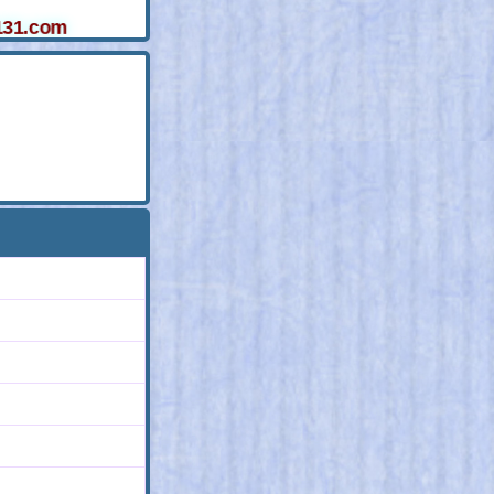
131.com