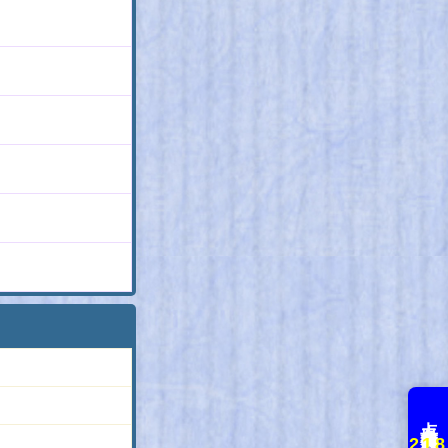
点击免费领取
218