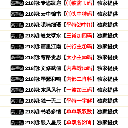
218期:专恣跋扈【
⑴波防⒈码
】独家提供
高手贴
218期:云中锦书【
⑴头中特码
】独家提供
高手贴
218期:呢喃细语【
平特⑵中⑴
】独家提供
高手贴
218期:蛟龙擘水【
三肖加四码
】独家提供
高手贴
218期:画里江南【
㈠行主①码
】独家提供
高手贴
218期:弯路贵思【
大小主㈢码
】独家提供
高手贴
218期:文修武偃【
内幕透㈦码
】独家提供
高手贴
218期:琴瑟和鸣【
内部二肖料
】独家提供
高手贴
218期:东风风行【
一波加三码
】独家提供
高手贴
218期:独一无二【
平特一字解
】独家提供
高手贴
218期:书卷多情【
单单双双数
】独家提供
高手贴
218期:眼入星辰【
单双各⑵肖
】独家提供
高手贴