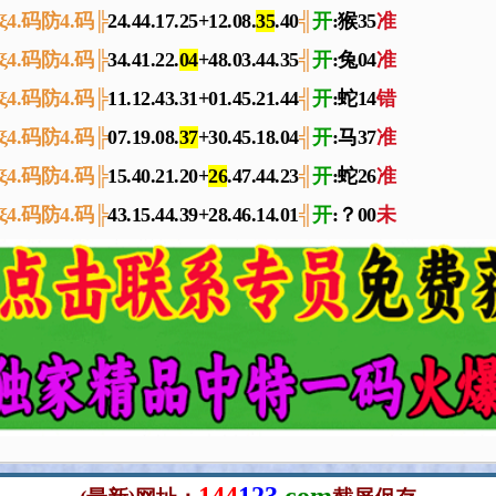
ξ
4.码防4.码
╠
24.44.17.25+12.08.
35
.40
╣
开
:猴35
准
ξ
4.码防4.码
╠
34.41.22.
04
+48.03.44.35
╣
开
:兔04
准
ξ
4.码防4.码
╠
11.12.43.31+01.45.21.44
╣
开
:蛇14
错
ξ
4.码防4.码
╠
07.19.08.
37
+30.45.18.04
╣
开
:马37
准
ξ
4.码防4.码
╠
15.40.21.20+
26
.47.44.23
╣
开
:蛇26
准
ξ
4.码防4.码
╠
43.15.44.39+28.46.14.01
╣
开
:？00
未