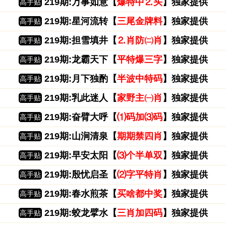
219期:万事如意【
爆特中⒉头
】独家提供
高手贴
219期:星河流转【
三尾金牌料
】独家提供
高手贴
219期:担雪填井【
⒉肖防㈡肖
】独家提供
高手贴
219期:龙霸天下【
平特爆三字
】独家提供
高手贴
219期:月下独酌【
半波中特码
】独家提供
高手贴
219期:乳此迷人【
家野主㈠肖
】独家提供
高手贴
219期:奋臂大呼【
⑴码加⑶码
】独家提供
高手贴
219期:山涧清泉【
期期禁四肖
】独家提供
高手贴
219期:早安太阳【
⑶个半单双
】独家提供
高手贴
219期:殷忧启圣【
⑵字平特肖
】独家提供
高手贴
219期:春水煎茶【
买啥都中奖
】独家提供
高手贴
219期:蛟龙擘水【
三肖加四码
】独家提供
高手贴