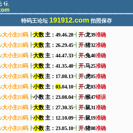
191912.com
特码王论坛
拍照保存
♪
大小主㈢码
┣
大数
主：49.46.28
┫
开
:龙39
准确
♪
大小主㈢码
┣
大数
主：26.29.45
┫
开
:猪32
准确
♪
大小主㈢码
┣
大数
主：44.47.33
┫
开
:兔40
准确
♪
大小主㈢码
┣
大数
主：41.35.40
┫
开
:马25
准确
♪
大小主㈢码
┣
小数
主：17.08.13
┫
开
:虎05
准确
♪
大小主㈢码
┣
小数
主：
03
.04.10
┫
开
:龙03
准确
♪
大小主㈢码
┣
小数 主：23.08.04
┫
开
:猴47
错误
♪
大小主㈢码
┣
大数
主：27.30.35
┫
开
:鼠31
准确
♪
大小主㈢码
┣
小数
主：12.10.09
┫
开
:鼠19
准确
♪
大小主㈢码
┣
小数
主：23.05.10
┫
开
:猪08
准确