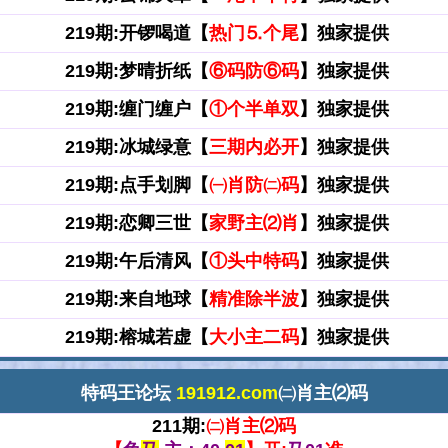
219期:开锣喝道【
热门⒌个尾
】独家提供
219期:梦晴折纸【
⑥码防⑥码
】独家提供
219期:缠门缠户【
①个半单双
】独家提供
219期:冰城绿意【
三期内必开
】独家提供
219期:点手划脚【
㈠肖防㈡码
】独家提供
219期:恋卿三世【
家野主⑵肖
】独家提供
219期:午后清风【
①头中特码
】独家提供
219期:来自地球【
精准除半波
】独家提供
219期:榕城若虚【
大小主二码
】独家提供
特码王论坛
191912.com
㈡肖主⑵码
211期:
㈡肖主⑵码