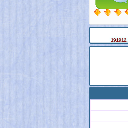
191912