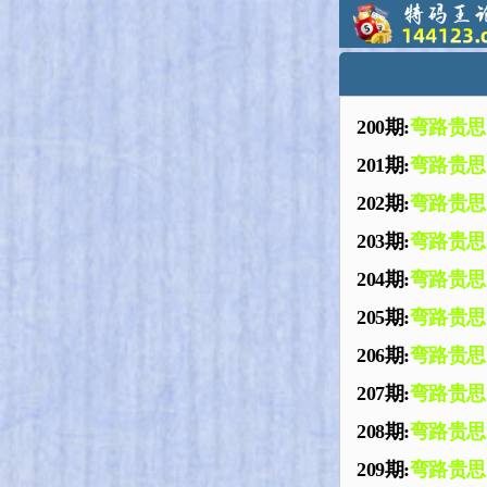
200期:
弯路贵思
201期:
弯路贵思
202期:
弯路贵思
203期:
弯路贵思
204期:
弯路贵思
205期:
弯路贵思
206期:
弯路贵思
207期:
弯路贵思
208期:
弯路贵思
209期:
弯路贵思