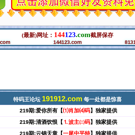
144
123
.com
(最新)网址：
截屏保存
.com
144123.com
813
191912.com
特码王论坛
每一处都是惊喜
219期:爱你所有【
⑴肖加⑷码
】独家提供
219期:清酒饮恨【
⒈波主㈡码
】独家提供
219期:云锦天章【
一尾中平特
】独家提供