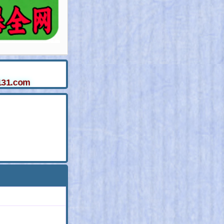
131.com