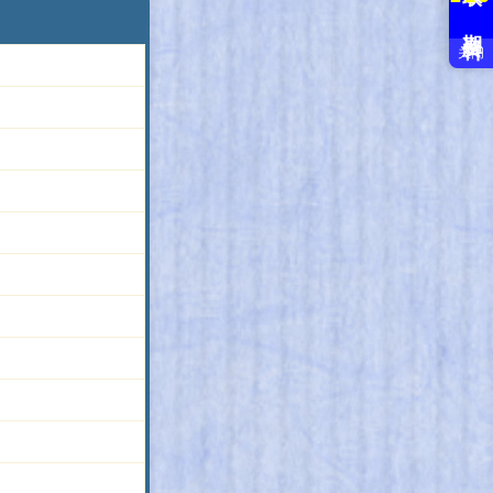
期资料
关闭