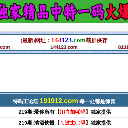
144
123
.com
(最新)网址：
截屏保存
.com
144123.com
813
191912.com
特码王论坛
每一处都是惊喜
219期:爱你所有【
⑴肖加⑷码
】独家提供
219期:清酒饮恨【
⒈波主㈡码
】独家提供