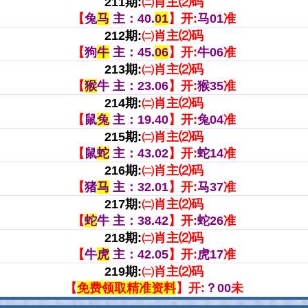
211期:
㈡肖主⑵码
【
兔
马
主：40.
01
】开:
马01
准
212期:
㈡肖主⑵码
【
狗
牛
主：45.
06
】开:
牛06
准
213期:
㈡肖主⑵码
【
猴
牛 主：23.06
】开:
猴35
准
214期:
㈡肖主⑵码
【
鼠
兔
主：19.40
】开:
兔04
准
215期:
㈡肖主⑵码
【
鼠
蛇
主：43.02
】开:
蛇14
准
216期:
㈡肖主⑵码
【
猪
马
主：32.01
】开:
马37
准
217期:
㈡肖主⑵码
【
蛇
牛 主：38.42
】开:
蛇26
准
218期:
㈡肖主⑵码
【
牛
虎
主：42.05
】开:
虎17
准
219期:
㈡肖主⑵码
【
免费领取精准资料
】开:
？00
未