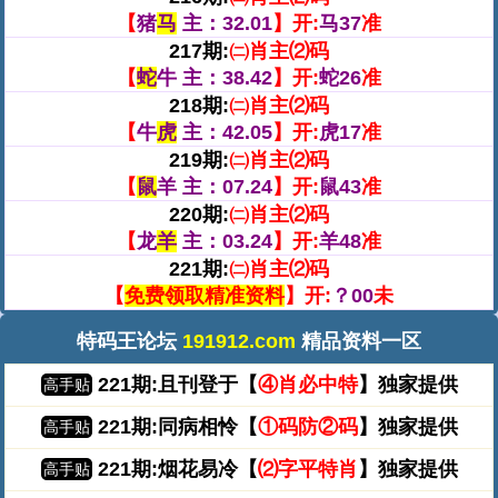
【
猪
马
主：32.01
】开:
马37
准
217期:
㈡肖主⑵码
【
蛇
牛 主：38.42
】开:
蛇26
准
218期:
㈡肖主⑵码
【
牛
虎
主：42.05
】开:
虎17
准
219期:
㈡肖主⑵码
【
鼠
羊 主：07.24
】开:
鼠43
准
220期:
㈡肖主⑵码
【
龙
羊
主：03.24
】开:
羊48
准
221期:
㈡肖主⑵码
【
免费领取精准资料
】开:
？00
未
特码王论坛
191912.com
精品资料一区
221期:且刊登于【
④肖必中特
】独家提供
高手贴
221期:同病相怜【
①码防②码
】独家提供
高手贴
221期:烟花易冷【
⑵字平特肖
】独家提供
高手贴