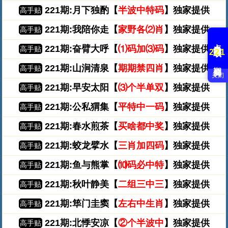
221期:月下独酌【
半波中特码
】独家提供
高手贴
221期:我陪你走【
家野各⑵肖
】独家提供
高手贴
点击免费领取
221期:奋臂大呼【
⑴码加⑶码
】独家提供
高手贴
221
期资料
221期:山涧清泉【
期期禁四肖
】独家提供
高手贴
关闭
221期:早安太阳【
⑶个半单双
】独家提供
高手贴
221期:公私猬集【
平特中一码
】独家提供
高手贴
221期:春水煎茶【
买啥都中奖
】独家提供
高手贴
221期:蛟龙擘水【
三肖加四码
】独家提供
高手贴
221期:鱼与熊掌【
⑽码必中特
】独家提供
高手贴
221期:秋叶静美【
二组三中三
】独家提供
高手贴
221期:筚门圭窦【
左右中生肖
】独家提供
高手贴
221期:北悸安凉【
②个半波中
】独家提供
高手贴