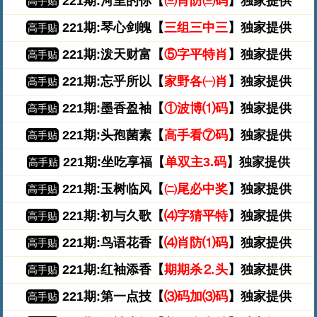
221期:河里的你【
㈢肖防㈢码
】独家提供
高手贴
221期:琴心剑魄【
三组三中三
】独家提供
高手贴
221期:泼天财富【
⑤字平特肖
】独家提供
高手贴
221期:忘乎所以【
家野各㈠肖
】独家提供
高手贴
221期:墨香盈袖【
①波博⑴码
】独家提供
高手贴
221期:头孢菌素【
高手看⑦码
】独家提供
高手贴
221期:坐吃享福【
单双主3.码
】独家提供
高手贴
221期:玉树临风【
㈡尾必中奖
】独家提供
高手贴
221期:初与久歌【
⑷字猜平特
】独家提供
高手贴
221期:鸟语花香【
⑷肖防⑴码
】独家提供
高手贴
221期:红袖添香【
期期杀⒉头
】独家提供
高手贴
221期:第一点技【
⑶码加⑶码
】独家提供
高手贴