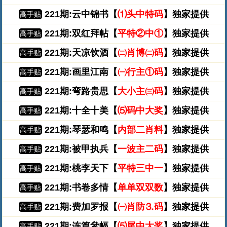
221期:云中锦书【
⑴头中特码
】独家提供
高手贴
221期:双红拜帖【
平特②中①
】独家提供
高手贴
221期:天凉饮酒【
㈡肖博㈡码
】独家提供
高手贴
221期:画里江南【
㈠行主①码
】独家提供
高手贴
221期:弯路贵思【
大小主㈢码
】独家提供
高手贴
221期:十全十美【
⑸码中大奖
】独家提供
高手贴
221期:琴瑟和鸣【
内部二肖料
】独家提供
高手贴
221期:被甲执兵【
一波主二码
】独家提供
高手贴
221期:桃李天下【
平特三中一
】独家提供
高手贴
221期:书卷多情【
单单双双数
】独家提供
高手贴
221期:费加罗报【
㈠肖防⒊码
】独家提供
高手贴
221期:连篇絫幅【
⑸尾中大奖
】独家提供
高手贴