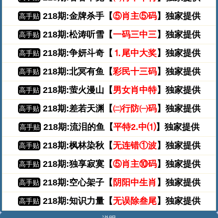
218期:金牌杀手【
⑤肖主⑤码
】独家提供
高手贴
218期:松涛听雪【
一码三中三
】独家提供
高手贴
218期:争妍斗奇【
⒈尾中大奖
】独家提供
高手贴
218期:北冥有鱼【
彩民十三码
】独家提供
高手贴
218期:萤火漫山【
男女肖中特
】独家提供
高手贴
218期:差若天渊【
㈡行防㈠码
】独家提供
高手贴
218期:流泪的鱼【
平特2.中⑴
】独家提供
高手贴
218期:枫林染秋【
无连错①波
】独家提供
高手贴
218期:独享寂寞【
⑤肖主⑩码
】独家提供
高手贴
218期:空心架子【
阴阳中生肖
】独家提供
高手贴
218期:知识力量【
无误除叁尾
】独家提供
高手贴