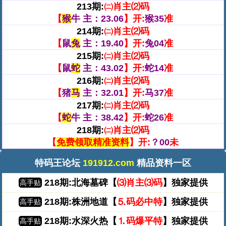
213期:
㈡肖主⑵码
【
猴
牛 主：23.06
】开:
猴35
准
214期:
㈡肖主⑵码
【
鼠
兔
主：19.40
】开:
兔04
准
215期:
㈡肖主⑵码
【
鼠
蛇
主：43.02
】开:
蛇14
准
216期:
㈡肖主⑵码
【
猪
马
主：32.01
】开:
马37
准
217期:
㈡肖主⑵码
【
蛇
牛 主：38.42
】开:
蛇26
准
218期:
㈡肖主⑵码
【
免费领取精准资料
】开:
？00
未
特码王论坛
191912.com
精品资料一区
218期:北海墓碑【
⑶肖主⑶码
】独家提供
高手贴
218期:株洲地道【
⒌码必中特
】独家提供
高手贴
218期:水深火热【
⒈码爆平特
】独家提供
高手贴