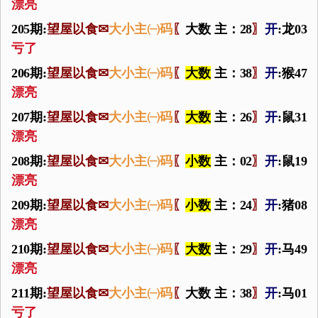
漂亮
205期:
望屋以食
✉
大小主㈠码
〖
大数 主：28
〗
开
:龙03
亏了
206期:
望屋以食
✉
大小主㈠码
〖
大数
主：38
〗
开
:猴47
漂亮
207期:
望屋以食
✉
大小主㈠码
〖
大数
主：26
〗
开
:鼠31
漂亮
208期:
望屋以食
✉
大小主㈠码
〖
小数
主：02
〗
开
:鼠19
漂亮
209期:
望屋以食
✉
大小主㈠码
〖
小数
主：24
〗
开
:猪08
漂亮
210期:
望屋以食
✉
大小主㈠码
〖
大数
主：29
〗
开
:马49
漂亮
211期:
望屋以食
✉
大小主㈠码
〖
大数 主：38
〗
开
:马01
亏了