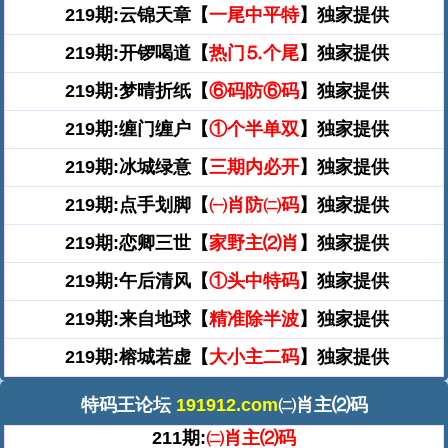
219期:云锦天章【
一尾中平特
】独家提供
219期:开锣喝道【
热门⒌个尾
】独家提供
219期:梦晴折纸【
⑥码防⑥码
】独家提供
219期:缠门缠户【
①个半单双
】独家提供
219期:冰城绿意【
三期内必开
】独家提供
219期:点手划脚【
㈠肖防㈡码
】独家提供
219期:恋卿三世【
家野主⑵肖
】独家提供
219期:午后清风【
①头中特码
】独家提供
219期:来自地球【
精准除半波
】独家提供
219期:榕城若虚【
大小主二码
】独家提供
特码王论坛
191912.com
㈡肖主⑵码
211期:
㈡肖主⑵码