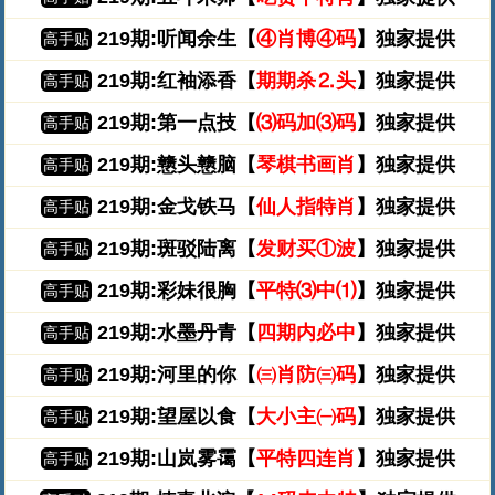
219期:听闻余生【
④肖博④码
】独家提供
高手贴
219期:红袖添香【
期期杀⒉头
】独家提供
高手贴
219期:第一点技【
⑶码加⑶码
】独家提供
高手贴
219期:戆头戆脑【
琴棋书画肖
】独家提供
高手贴
219期:金戈铁马【
仙人指特肖
】独家提供
高手贴
219期:斑驳陆离【
发财买①波
】独家提供
高手贴
219期:彩妹很胸【
平特⑶中⑴
】独家提供
高手贴
219期:水墨丹青【
四期内必中
】独家提供
高手贴
219期:河里的你【
㈢肖防㈢码
】独家提供
高手贴
219期:望屋以食【
大小主㈠码
】独家提供
高手贴
219期:山岚雾霭【
平特四连肖
】独家提供
高手贴