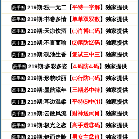
219期:独一无二【
平特一字解
】独家提供
高手贴
219期:书卷多情【
单单双双数
】独家提供
高手贴
219期:天凉饮酒【
㈡肖博㈡码
】独家提供
高手贴
219期:不言而喻【
⑵尾防⑵码
】独家提供
高手贴
219期:砚池生香【
复试三中三
】独家提供
高手贴
219期:多彩多姿【
4.码防4.码
】独家提供
高手贴
219期:形貌昳丽【
㈡行防㈠码
】独家提供
高手贴
219期:‌墨韵流年【
三期必中特
】独家提供
高手贴
219期:耳边温柔【
平特⑸中⑴
】独家提供
高手贴
219期:云散风流【
财神送㈤肖
】独家提供
高手贴
219期:极光之恋【
高手透③码
】独家提供
高手贴
219期:铤而走险【
男女主②肖
】独家提供
高手贴