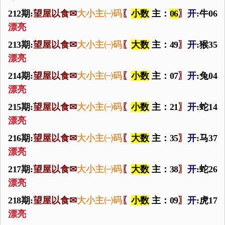
212期:
望屋以食
✉
大小主㈠码
〖
小数
主：
06
〗
开
:牛06
漂亮
213期:
望屋以食
✉
大小主㈠码
〖
大数
主：49
〗
开
:猴35
漂亮
214期:
望屋以食
✉
大小主㈠码
〖
小数
主：07
〗
开
:兔04
漂亮
215期:
望屋以食
✉
大小主㈠码
〖
小数
主：21
〗
开
:蛇14
漂亮
216期:
望屋以食
✉
大小主㈠码
〖
大数
主：35
〗
开
:马37
漂亮
217期:
望屋以食
✉
大小主㈠码
〖
大数
主：38
〗
开
:蛇26
漂亮
218期:
望屋以食
✉
大小主㈠码
〖
小数
主：09
〗
开
:虎17
漂亮